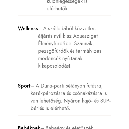
különlegességek is
elérhetők.
Wellness
– A szállodából közvetlen
átjárás nyílik az Aquasziget
Élményfürdőbe. Szaunák,
pezsgőfürdők és termálvizes
medencék nyújtanak
kikapcsolódást.
Sport
– A Duna-parti sétányon futásra,
kerékpározásra és csónakázásra is
van lehetőség. Nyáron hajó- és SUP-
bérlés is elérhető.
Babáknak
– Babaágy és etetőszék