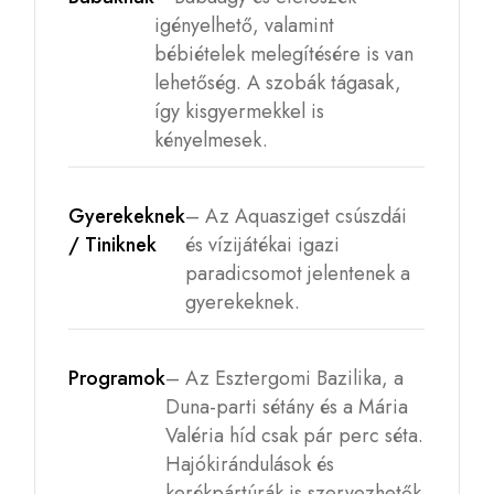
igényelhető, valamint
bébiételek melegítésére is van
lehetőség. A szobák tágasak,
így kisgyermekkel is
kényelmesek.
Gyerekeknek
– Az Aquasziget csúszdái
/ Tiniknek
és vízijátékai igazi
paradicsomot jelentenek a
gyerekeknek.
Programok
– Az Esztergomi Bazilika, a
Duna-parti sétány és a Mária
Valéria híd csak pár perc séta.
Hajókirándulások és
kerékpártúrák is szervezhetők