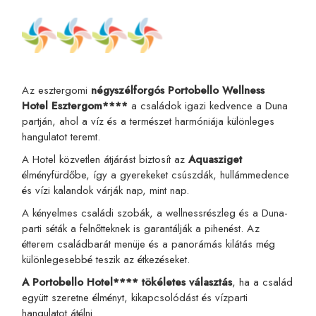
Az esztergomi
négyszélforgós Portobello Wellness
Hotel Esztergom****
a családok igazi kedvence a Duna
partján, ahol a víz és a természet harmóniája különleges
hangulatot teremt.
A Hotel közvetlen átjárást biztosít az
Aquasziget
élményfürdőbe, így a gyerekeket csúszdák, hullámmedence
és vízi kalandok várják nap, mint nap.
A kényelmes családi szobák, a wellnessrészleg és a Duna-
parti séták a felnőtteknek is garantálják a pihenést. Az
étterem családbarát menüje és a panorámás kilátás még
különlegesebbé teszik az étkezéseket.
A Portobello Hotel**** tökéletes választás
, ha a család
együtt szeretne élményt, kikapcsolódást és vízparti
hangulatot átélni.