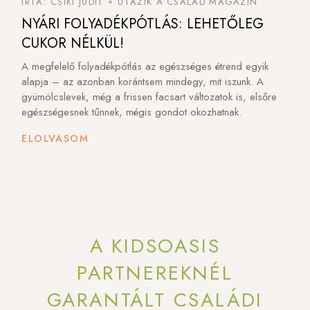
ÍRTA: CSIKI JUDIT
UTAZIK A CSALÁD MAGAZIN
JÚL
JÚL
NYÁRI FOLYADÉKPÓTLÁS: LEHETŐLEG
CUKOR NÉLKÜL!
A megfelelő folyadékpótlás az egészséges étrend egyik
alapja – az azonban korántsem mindegy, mit iszunk. A
gyümölcslevek, még a frissen facsart változatok is, elsőre
egészségesnek tűnnek, mégis gondot okozhatnak.
ELOLVASOM
A KIDSOASIS
PARTNEREKNÉL
GARANTÁLT CSALÁDI