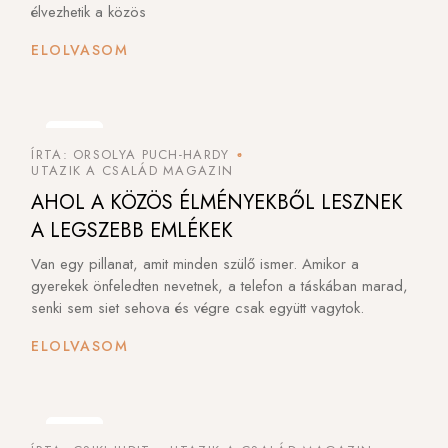
élvezhetik a közös
ELOLVASOM
31
31
ÍRTA: ORSOLYA PUCH-HARDY
JÚL
JÚL
UTAZIK A CSALÁD MAGAZIN
AHOL A KÖZÖS ÉLMÉNYEKBŐL LESZNEK
A LEGSZEBB EMLÉKEK
Van egy pillanat, amit minden szülő ismer. Amikor a
gyerekek önfeledten nevetnek, a telefon a táskában marad,
senki sem siet sehova és végre csak együtt vagytok.
ELOLVASOM
25
25