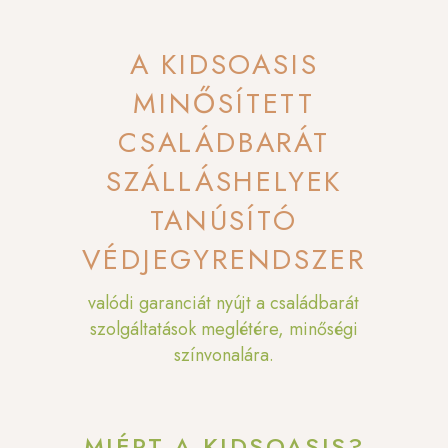
A KIDSOASIS
MINŐSÍTETT
CSALÁDBARÁT
SZÁLLÁSHELYEK
TANÚSÍTÓ
VÉDJEGYRENDSZER
valódi garanciát nyújt a családbarát
szolgáltatások meglétére, minőségi
színvonalára.
MIÉRT A KIDSOASIS?