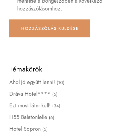
mentése a böngészőben a következő
hozzászólásomhoz.
HOZZÁSZÓLÁS KÜLDÉSE
Témakörök
Ahol jó együtt lenni!
(10)
Dráva Hotel****
(5)
Ezt most látni kell!
(34)
H55 Balatonlelle
(6)
Hotel Sopron
(5)