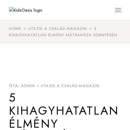
HOME
UTAZIK A CSALÁD MAGAZIN
5
KIHAGYHATATLAN ÉLMÉNY MÁTRAHÁZA KÖRNYÉKÉN
17
FEBR
ÍRTA: ADMIN
UTAZIK A CSALÁD MAGAZIN
5
KIHAGYHATATLAN
ÉLMÉNY