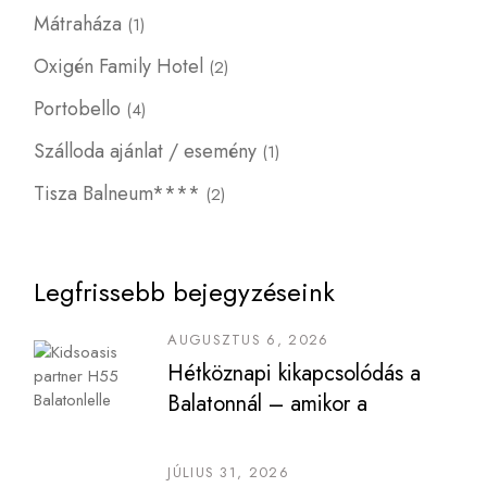
Mátraháza
(1)
Oxigén Family Hotel
(2)
Portobello
(4)
Szálloda ajánlat / esemény
(1)
Tisza Balneum****
(2)
Legfrissebb bejegyzéseink
AUGUSZTUS 6, 2026
Hétköznapi kikapcsolódás a
Balatonnál – amikor a
nyugalomé a főszerep
JÚLIUS 31, 2026