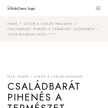
HOME
UTAZIK A CSALÁD MAGAZIN
CSALÁDBARÁT PIHENÉS A TERMÉSZET ÖLELÉSÉBEN –
TISZA BALNEUM HOTEL****
12
JÚN
ÍRTA: ADMIN
UTAZIK A CSALÁD MAGAZIN
CSALÁDBARÁT
PIHENÉS A