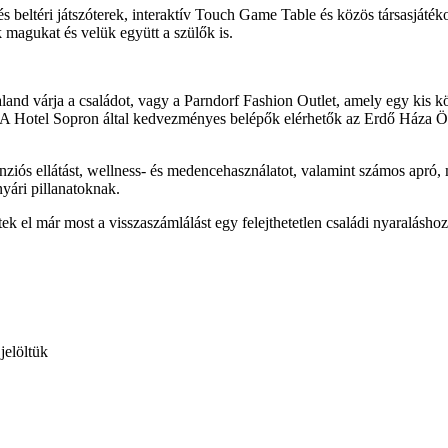
 beltéri játszóterek, interaktív Touch Game Table és közös társasjáté
k magukat és velük együtt a szülők is.
and várja a családot, vagy a Parndorf Fashion Outlet, amely egy kis köz
nak. A Hotel Sopron által kedvezményes belépők elérhetők az Erdő Háza 
panziós ellátást, wellness- és medencehasználatot, valamint számos apró
nyári pillanatoknak.
jétek el már most a visszaszámlálást egy felejthetetlen családi nyaralásh
jelöltük