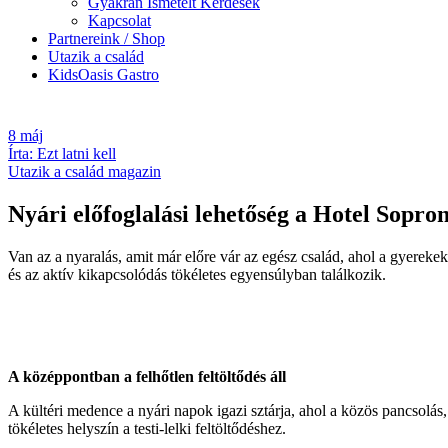
Gyakran Ismételt Kérdések
Kapcsolat
Partnereink / Shop
Utazik a család
KidsOasis Gastro
8
máj
Írta: Ezt latni kell
Utazik a család magazin
Nyári előfoglalási lehetőség a Hotel Sopro
Van az a nyaralás, amit már előre vár az egész család, ahol a gyereke
és az aktív kikapcsolódás tökéletes egyensúlyban találkozik.
A középpontban a felhőtlen feltöltődés áll
A kültéri medence a nyári napok igazi sztárja, ahol a közös pancsolá
tökéletes helyszín a testi-lelki feltöltődéshez.