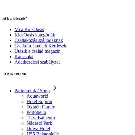
mi is a kidsoasis?
Mi a KidsOasis
KidsOasis kategóriák
Csatlakozás szállodáknak
Gyakran Ismételt Kérdések
Utazik a család magazin
Kapcsolat
Adatkezelési szabályzat
PARTNEREINK
Partnereink / Shop
Aquaworld
Hotel Sopron
Oxigén Family
Portobello
Tisza Balneum
Nádastó Park
Dráva Hotel
H55 Balatonlelle