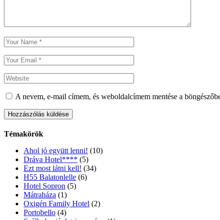
A nevem, e-mail címem, és weboldalcímem mentése a böngészőb
Hozzászólás küldése
Témakörök
Ahol jó együtt lenni!
(10)
Dráva Hotel****
(5)
Ezt most látni kell!
(34)
H55 Balatonlelle
(6)
Hotel Sopron
(5)
Mátraháza
(1)
Oxigén Family Hotel
(2)
Portobello
(4)