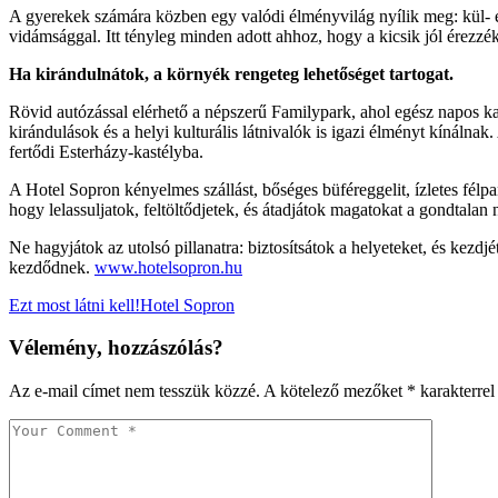
A gyerekek számára közben egy valódi élményvilág nyílik meg: kül- és
vidámsággal. Itt tényleg minden adott ahhoz, hogy a kicsik jól érezzé
Ha kirándulnátok, a környék rengeteg lehetőséget tartogat.
Rövid autózással elérhető a népszerű Familypark, ahol egész napos kal
kirándulások és a helyi kulturális látnivalók is igazi élményt kínál
fertődi Esterházy-kastélyba.
A Hotel Sopron kényelmes szállást, bőséges büféreggelit, ízletes fél
hogy lelassuljatok, feltöltődjetek, és átadjátok magatokat a gondtalan 
Ne hagyjátok az utolsó pillanatra: biztosítsátok a helyeteket, és kezd
kezdődnek.
www.hotelsopron.hu
Ezt most látni kell!
Hotel Sopron
Vélemény, hozzászólás?
Az e-mail címet nem tesszük közzé.
A kötelező mezőket
*
karakterrel 