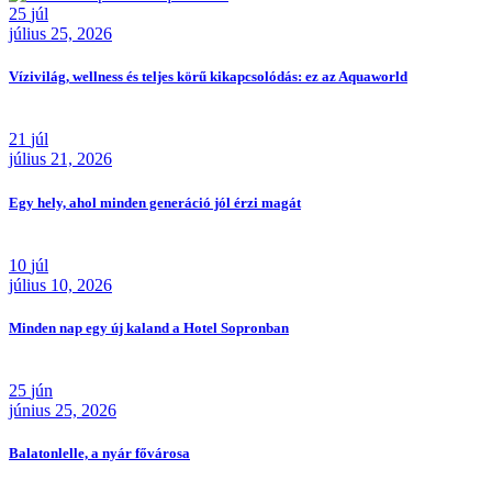
25
júl
július 25, 2026
Vízivilág, wellness és teljes körű kikapcsolódás: ez az Aquaworld
21
júl
július 21, 2026
Egy hely, ahol minden generáció jól érzi magát
10
júl
július 10, 2026
Minden nap egy új kaland a Hotel Sopronban
25
jún
június 25, 2026
Balatonlelle, a nyár fővárosa