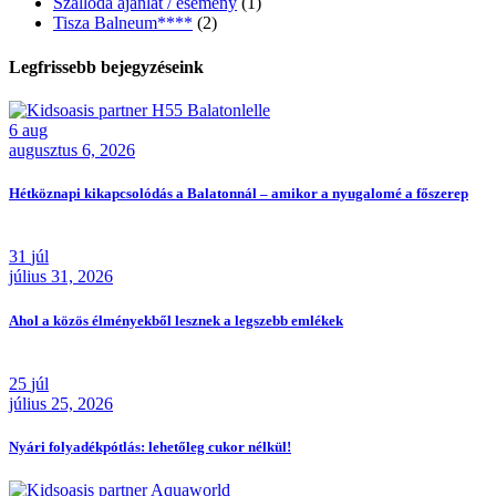
Szálloda ajánlat / esemény
(1)
Tisza Balneum****
(2)
Legfrissebb bejegyzéseink
6
aug
augusztus 6, 2026
Hétköznapi kikapcsolódás a Balatonnál – amikor a nyugalomé a főszerep
31
júl
július 31, 2026
Ahol a közös élményekből lesznek a legszebb emlékek
25
júl
július 25, 2026
Nyári folyadékpótlás: lehetőleg cukor nélkül!