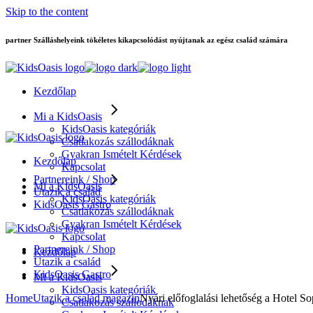
Skip to the content
partner Szálláshelyeink tökéletes kikapcsolódást nyújtanak az egész család számára
Kezdőlap
Mi a KidsOasis
KidsOasis kategóriák
Csatlakozás szállodáknak
Gyakran Ismételt Kérdések
Kezdőlap
Kapcsolat
Partnereink / Shop
Mi a KidsOasis
Utazik a család
KidsOasis kategóriák
KidsOasis Gastro
Csatlakozás szállodáknak
Gyakran Ismételt Kérdések
Kapcsolat
Partnereink / Shop
Kezdőlap
Utazik a család
KidsOasis Gastro
Mi a KidsOasis
KidsOasis kategóriák
Home
Utazik a család magazin
Nyári előfoglalási lehetőség a Hotel S
Csatlakozás szállodáknak