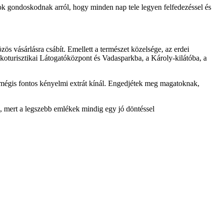
kok gondoskodnak arról, hogy minden nap tele legyen felfedezéssel és
ös vásárlásra csábít. Emellett a természet közelsége, az erdei
Ökoturisztikai Látogatóközpont és Vadasparkba, a Károly-kilátóba, a
, mégis fontos kényelmi extrát kínál. Engedjétek meg magatoknak,
oz, mert a legszebb emlékek mindig egy jó döntéssel