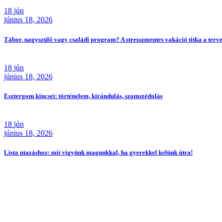
18
jún
június 18, 2026
Tábor, nagyszülő vagy családi program? A stresszmentes vakáció titka a terv
18
jún
június 18, 2026
Esztergom kincsei: történelem, kirándulás, szomszédolás
18
jún
június 18, 2026
Lista utazáshoz: mit vigyünk magunkkal, ha gyerekkel kelünk útra!